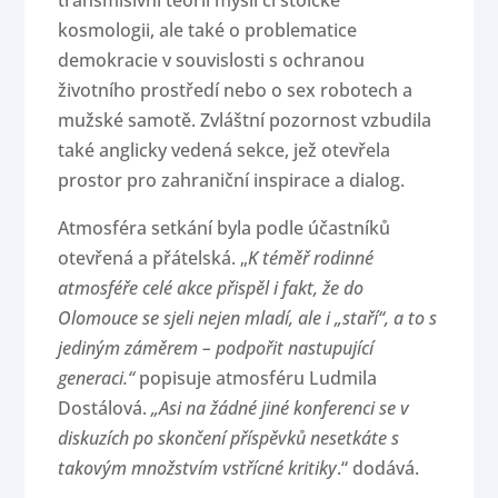
transmisivní teorii mysli či stoické
kosmologii, ale také o problematice
demokracie v souvislosti s ochranou
životního prostředí nebo o sex robotech a
mužské samotě. Zvláštní pozornost vzbudila
také anglicky vedená sekce, jež otevřela
prostor pro zahraniční inspirace a dialog.
Atmosféra setkání byla podle účastníků
otevřená a přátelská. „
K téměř rodinné
atmosféře celé akce přispěl i fakt, že do
Olomouce se sjeli nejen mladí, ale i „staří“, a to s
jediným záměrem – podpořit nastupující
generaci.“
popisuje atmosféru Ludmila
Dostálová.
„Asi na žádné jiné konferenci se v
diskuzích po skončení příspěvků nesetkáte s
takovým množstvím vstřícné kritiky
.“ dodává.