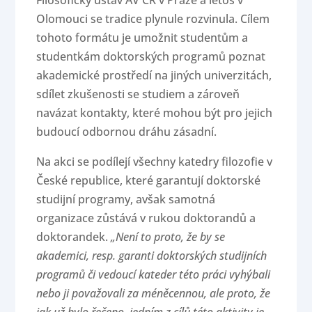
Filosofický ústav AV ČR v Praze a letos v
Olomouci se tradice plynule rozvinula. Cílem
tohoto formátu je umožnit studentům a
studentkám doktorských programů poznat
akademické prostředí na jiných univerzitách,
sdílet zkušenosti se studiem a zároveň
navázat kontakty, které mohou být pro jejich
budoucí odbornou dráhu zásadní.
Na akci se podílejí všechny katedry filozofie v
České republice, které garantují doktorské
studijní programy, avšak samotná
organizace zůstává v rukou doktorandů a
doktorandek.
„Není to proto, že by se
akademici, resp. garanti doktorských studijních
programů či vedoucí kateder této práci vyhýbali
nebo ji považovali za méněcennou, ale proto, že