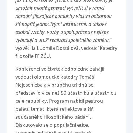
jak už bylo řečeno, jedním z cílů této aktivity je
umožnit mladé generaci vytvořit si v rámci
národní filozofické komunity vlastní odbornou
síť napříč jednotlivými institucemi, a takové
osobní vztahy, vazby a spolupráce se nejlépe
vybudují a utuží realizací společného záměru.“
vysvětlila Ludmila Dostálová, vedoucí Katedry
filozofie FF ZČU.
Konferenci ve čtvrtek odpoledne zahájil
vedoucí olomoucké katedry Tomáš
Nejeschleba a v průběhu tří dnů se
představilo více než 50 účastníků a účastnic z
celé republiky. Program nabídl pestrou
paletu témat, která reflektovala šíři
současného filosofického bádání.
Diskutovalo se o populační etice,