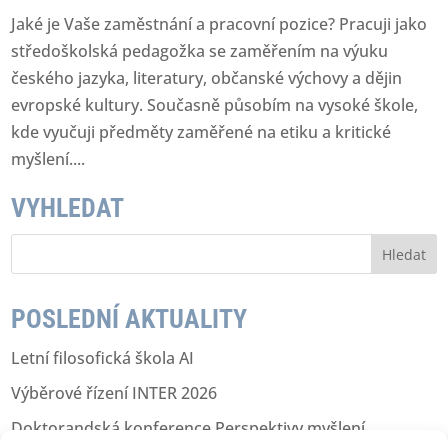
Jaké je Vaše zaměstnání a pracovní pozice? Pracuji jako
středoškolská pedagožka se zaměřením na výuku
českého jazyka, literatury, občanské výchovy a dějin
evropské kultury. Současně působím na vysoké škole,
kde vyučuji předměty zaměřené na etiku a kritické
myšlení....
VYHLEDAT
V
y
h
l
POSLEDNÍ AKTUALITY
e
d
Letní filosofická škola AI
á
v
Výběrové řízení INTER 2026
á
n
Doktorandská konference Perspektivy myšlení
í