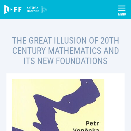
Skip
Úvod
Publikace
to
The Great Illusion of 20th Century Mathematics and its New
content
Foundations
THE GREAT ILLUSION OF 20TH
CENTURY MATHEMATICS AND
ITS NEW FOUNDATIONS