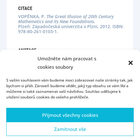
CITACE
VOPĚNKA, P.
The Great Illusion of 20th Century
Mathematics and its New Foundations.
Plzeň: Západočeská univerzita v Plzni, 2012. ISBN:
978-80-261-0103-1.
ANOTACE
Umožněte nám pracovat s
cookies soubory
S vaším souhlasem vám budeme moci zobrazovat naše stránky tak, jak
bychom si přáli. Zároveň budeme vědět, jaký typ obsahu se vám líbí a
můžeme si také zaznamenat vaší návštěvu. Souhlas udělujete k
uložení souborů cookies do vašeho prohlížeče.
Úvod
Kontakt
Konzultační hodiny
Přijmout všechny cookies
Přijímací řízení
Portál ZČU
Webmail
ZČU
Zásady cookies (EU)
Zamítnout vše