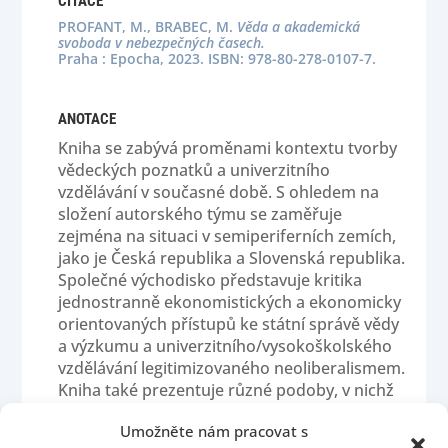
CITACE
PROFANT, M., BRABEC, M.
Věda a akademická
svoboda v nebezpečných časech.
Praha : Epocha, 2023. ISBN: 978-80-278-0107-7.
ANOTACE
Kniha se zabývá proměnami kontextu tvorby
vědeckých poznatků a univerzitního
vzdělávání v současné době. S ohledem na
složení autorského týmu se zaměřuje
zejména na situaci v semiperiferních zemích,
jako je Česká republika a Slovenská republika.
Společné východisko představuje kritika
jednostranně ekonomistických a ekonomicky
orientovaných přístupů ke státní správě vědy
a výzkumu a univerzitního/vysokoškolského
vzdělávání legitimizovaného neoliberalismem.
Kniha také prezentuje různé podoby, v nichž
se omezení akademické svobody projevuje.
Umožněte nám pracovat s