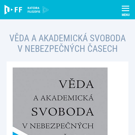
Skip
Úvod
Publikace
to
Věda a akademická svoboda v nebezpečných časech
content
VĚDA A AKADEMICKÁ SVOBODA
V NEBEZPEČNÝCH ČASECH