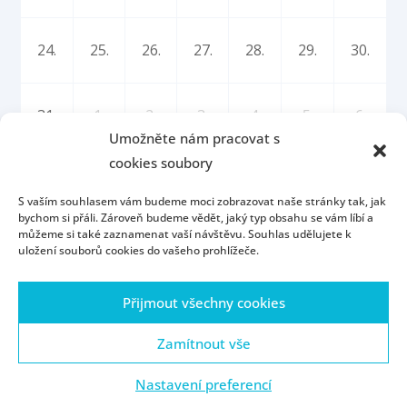
24.
25.
26.
27.
28.
29.
30.
31.
1.
2.
3.
4.
5.
6.
Umožněte nám pracovat s
cookies soubory
S vaším souhlasem vám budeme moci zobrazovat naše stránky tak, jak
bychom si přáli. Zároveň budeme vědět, jaký typ obsahu se vám líbí a
můžeme si také zaznamenat vaší návštěvu. Souhlas udělujete k
uložení souborů cookies do vašeho prohlížeče.
Úvod
Kontakt
Konzultační hodiny
Přijmout všechny cookies
Přijímací řízení
Portál ZČU
Webmail
ZČU
Zásady cookies (EU)
Zamítnout vše
Nastavení preferencí