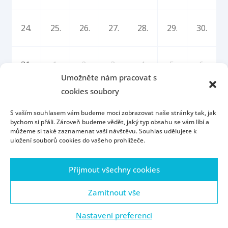
24.
25.
26.
27.
28.
29.
30.
31.
1.
2.
3.
4.
5.
6.
Umožněte nám pracovat s
cookies soubory
S vaším souhlasem vám budeme moci zobrazovat naše stránky tak, jak
bychom si přáli. Zároveň budeme vědět, jaký typ obsahu se vám líbí a
můžeme si také zaznamenat vaší návštěvu. Souhlas udělujete k
uložení souborů cookies do vašeho prohlížeče.
Úvod
Kontakt
Konzultační hodiny
Přijmout všechny cookies
Přijímací řízení
Portál ZČU
Webmail
ZČU
Zásady cookies (EU)
Zamítnout vše
Nastavení preferencí