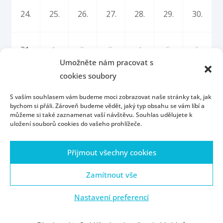
24.
25.
26.
27.
28.
29.
30.
31.
1.
2.
3.
4.
5.
6.
Umožněte nám pracovat s
cookies soubory
S vaším souhlasem vám budeme moci zobrazovat naše stránky tak, jak
bychom si přáli. Zároveň budeme vědět, jaký typ obsahu se vám líbí a
můžeme si také zaznamenat vaší návštěvu. Souhlas udělujete k
uložení souborů cookies do vašeho prohlížeče.
Úvod
Kontakt
Konzultační hodiny
Přijmout všechny cookies
Přijímací řízení
Portál ZČU
Webmail
ZČU
Zásady cookies (EU)
Zamítnout vše
Nastavení preferencí