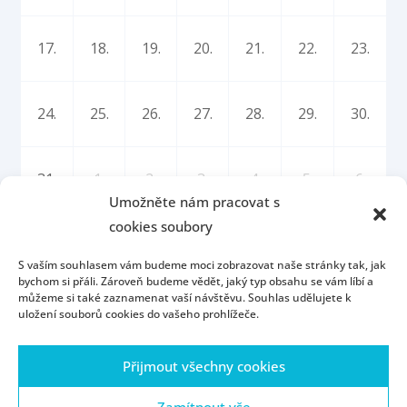
17.
18.
19.
20.
21.
22.
23.
24.
25.
26.
27.
28.
29.
30.
31.
1.
2.
3.
4.
5.
6.
Umožněte nám pracovat s
cookies soubory
S vaším souhlasem vám budeme moci zobrazovat naše stránky tak, jak
bychom si přáli. Zároveň budeme vědět, jaký typ obsahu se vám líbí a
můžeme si také zaznamenat vaší návštěvu. Souhlas udělujete k
uložení souborů cookies do vašeho prohlížeče.
Úvod
Kontakt
Konzultační hodiny
Přijmout všechny cookies
Přijímací řízení
Portál ZČU
Webmail
ZČU
Zásady cookies (EU)
Zamítnout vše