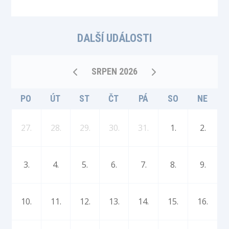
DALŠÍ UDÁLOSTI
SRPEN 2026
PO
ÚT
ST
ČT
PÁ
SO
NE
27.
28.
29.
30.
31.
1.
2.
3.
4.
5.
6.
7.
8.
9.
10.
11.
12.
13.
14.
15.
16.