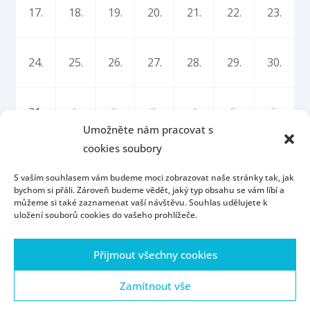
17.
18.
19.
20.
21.
22.
23.
24.
25.
26.
27.
28.
29.
30.
31.
1.
2.
3.
4.
5.
6.
Umožněte nám pracovat s
cookies soubory
S vaším souhlasem vám budeme moci zobrazovat naše stránky tak, jak
bychom si přáli. Zároveň budeme vědět, jaký typ obsahu se vám líbí a
můžeme si také zaznamenat vaší návštěvu. Souhlas udělujete k
uložení souborů cookies do vašeho prohlížeče.
Úvod
Kontakt
Konzultační hodiny
Přijmout všechny cookies
Přijímací řízení
Portál ZČU
Webmail
ZČU
Zásady cookies (EU)
Zamítnout vše