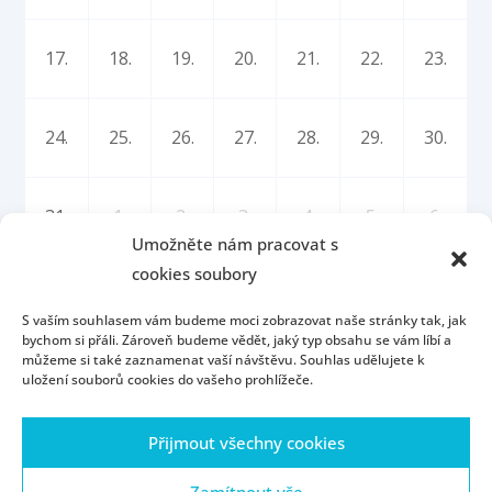
17.
18.
19.
20.
21.
22.
23.
24.
25.
26.
27.
28.
29.
30.
31.
1.
2.
3.
4.
5.
6.
Umožněte nám pracovat s
cookies soubory
S vaším souhlasem vám budeme moci zobrazovat naše stránky tak, jak
bychom si přáli. Zároveň budeme vědět, jaký typ obsahu se vám líbí a
můžeme si také zaznamenat vaší návštěvu. Souhlas udělujete k
uložení souborů cookies do vašeho prohlížeče.
Úvod
Kontakt
Konzultační hodiny
Přijmout všechny cookies
Přijímací řízení
Portál ZČU
Webmail
ZČU
Zásady cookies (EU)
Zamítnout vše