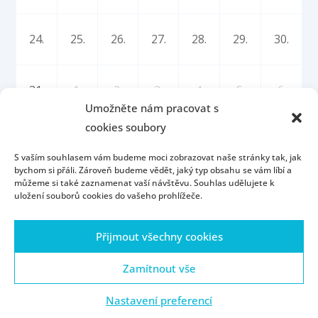
24.
25.
26.
27.
28.
29.
30.
31.
1.
2.
3.
4.
5.
6.
Umožněte nám pracovat s
cookies soubory
S vaším souhlasem vám budeme moci zobrazovat naše stránky tak, jak
bychom si přáli. Zároveň budeme vědět, jaký typ obsahu se vám líbí a
můžeme si také zaznamenat vaší návštěvu. Souhlas udělujete k
uložení souborů cookies do vašeho prohlížeče.
Úvod
Kontakt
Konzultační hodiny
Přijmout všechny cookies
Přijímací řízení
Portál ZČU
Webmail
ZČU
Zásady cookies (EU)
Zamítnout vše
Nastavení preferencí