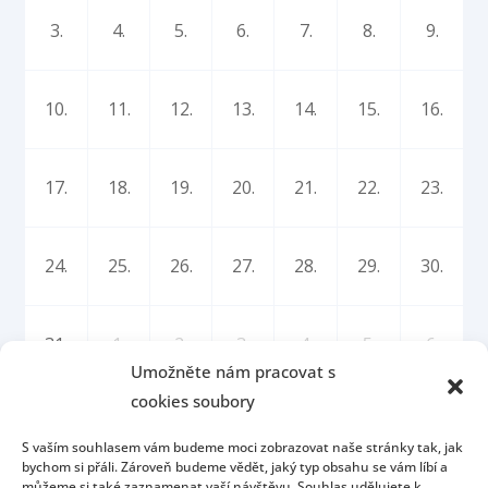
3.
4.
5.
6.
7.
8.
9.
10.
11.
12.
13.
14.
15.
16.
17.
18.
19.
20.
21.
22.
23.
24.
25.
26.
27.
28.
29.
30.
31.
1.
2.
3.
4.
5.
6.
Umožněte nám pracovat s
cookies soubory
S vaším souhlasem vám budeme moci zobrazovat naše stránky tak, jak
bychom si přáli. Zároveň budeme vědět, jaký typ obsahu se vám líbí a
můžeme si také zaznamenat vaší návštěvu. Souhlas udělujete k