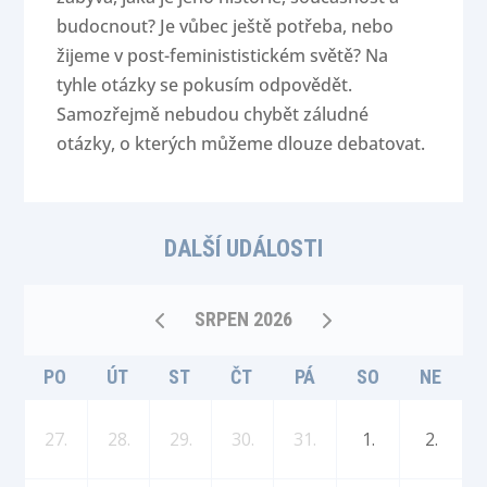
budocnout? Je vůbec ještě potřeba, nebo
žijeme v post-feminististickém světě? Na
tyhle otázky se pokusím odpovědět.
Samozřejmě nebudou chybět záludné
otázky, o kterých můžeme dlouze debatovat.
DALŠÍ UDÁLOSTI
SRPEN 2026
PO
ÚT
ST
ČT
PÁ
SO
NE
27.
28.
29.
30.
31.
1.
2.