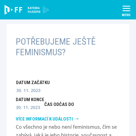
Skip
to
content
POTŘEBUJEME JEŠTĚ
FEMINISMUS?
DATUM ZAČÁTKU
30. 11. 2023
DATUM KONCE
ČAS OD
ČAS DO
30. 11. 2023
VÍCE INFORMACÍ K UDÁLOSTI
Co všechno je nebo není feminismus, čím se
zabývá, jaká je jeho historie, současnost a