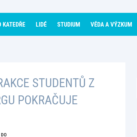
O KATEDŘE
LIDÉ
STUDIUM
VĚDA A VÝZKUM
RAKCE STUDENTŮ Z
RGU POKRAČUJE
 DO