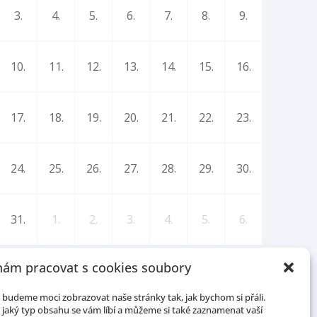
3.
4.
5.
6.
7.
8.
9.
10.
11.
12.
13.
14.
15.
16.
17.
18.
19.
20.
21.
22.
23.
24.
25.
26.
27.
28.
29.
30.
31.
1.
2.
3.
4.
5.
6.
ám pracovat s cookies soubory
budeme moci zobrazovat naše stránky tak, jak bychom si přáli.
jaký typ obsahu se vám líbí a můžeme si také zaznamenat vaší