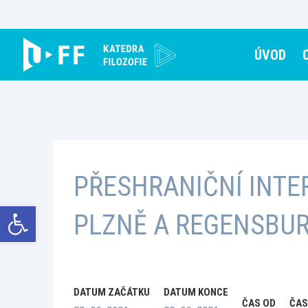
Skip
to
content
ÚVOD
PŘESHRANIČNÍ INTE
Open toolbar
PLZNĚ A REGENSBU
DATUM ZAČÁTKU
DATUM KONCE
ČAS OD
ČAS