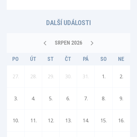
DALŠÍ UDÁLOSTI
SRPEN 2026
PO
ÚT
ST
ČT
PÁ
SO
NE
27.
28.
29.
30.
31.
1.
2.
3.
4.
5.
6.
7.
8.
9.
10.
11.
12.
13.
14.
15.
16.