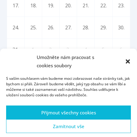
17.
18.
19.
20.
21.
22.
23.
24.
25.
26.
27.
28.
29.
30.
31.
1.
2.
3.
4.
5.
6.
Umožněte nám pracovat s
cookies soubory
S vaším souhlasem vám budeme moci zobrazovat naše stránky tak, jak
bychom si přáli. Zároveň budeme vědět, jaký typ obsahu se vám líbí a
můžeme si také zaznamenat vaší návštěvu. Souhlas udělujete k
uložení souborů cookies do vašeho prohlížeče.
Úvod
Kontakt
Konzultační hodiny
Přijmout všechny cookies
Přijímací řízení
Portál ZČU
Webmail
ZČU
Zásady cookies (EU)
Zamítnout vše