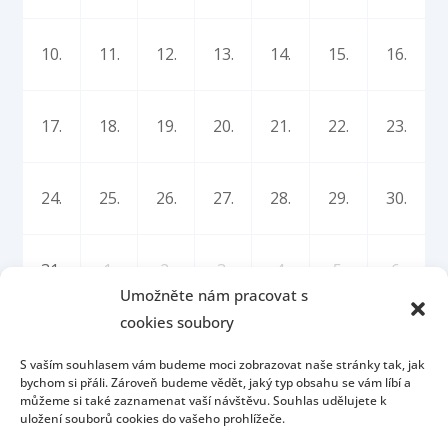
10.
11.
12.
13.
14.
15.
16.
17.
18.
19.
20.
21.
22.
23.
24.
25.
26.
27.
28.
29.
30.
31.
1.
2.
3.
4.
5.
6.
Umožněte nám pracovat s
cookies soubory
S vaším souhlasem vám budeme moci zobrazovat naše stránky tak, jak
bychom si přáli. Zároveň budeme vědět, jaký typ obsahu se vám líbí a
můžeme si také zaznamenat vaší návštěvu. Souhlas udělujete k
uložení souborů cookies do vašeho prohlížeče.