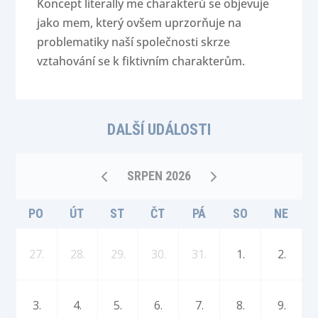
Koncept literally me charakterů se objevuje
jako mem, který ovšem uprzorňuje na
problematiky naší společnosti skrze
vztahování se k fiktivním charakterům.
DALŠÍ UDÁLOSTI
SRPEN 2026
PO
ÚT
ST
ČT
PÁ
SO
NE
27.
28.
29.
30.
31.
1.
2.
3.
4.
5.
6.
7.
8.
9.