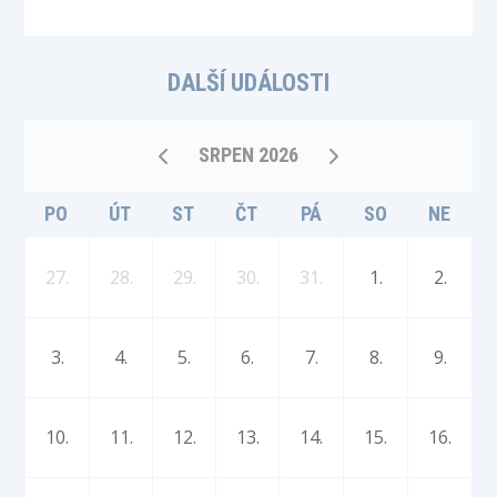
DALŠÍ UDÁLOSTI
SRPEN 2026
PO
ÚT
ST
ČT
PÁ
SO
NE
27.
28.
29.
30.
31.
1.
2.
3.
4.
5.
6.
7.
8.
9.
10.
11.
12.
13.
14.
15.
16.