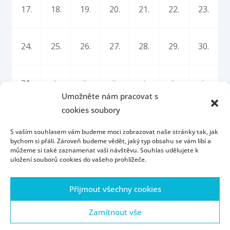
17.
18.
19.
20.
21.
22.
23.
24.
25.
26.
27.
28.
29.
30.
31.
1.
2.
3.
4.
5.
6.
Umožněte nám pracovat s
cookies soubory
S vaším souhlasem vám budeme moci zobrazovat naše stránky tak, jak
bychom si přáli. Zároveň budeme vědět, jaký typ obsahu se vám líbí a
můžeme si také zaznamenat vaší návštěvu. Souhlas udělujete k
uložení souborů cookies do vašeho prohlížeče.
Úvod
Kontakt
Konzultační hodiny
Přijmout všechny cookies
Přijímací řízení
Portál ZČU
Webmail
ZČU
Zásady cookies (EU)
Zamítnout vše