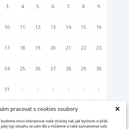
3.
4.
5.
6.
7.
8.
9.
10.
11.
12.
13.
14.
15.
16.
17.
18.
19.
20.
21.
22.
23.
24.
25.
26.
27.
28.
29.
30.
31.
1.
2.
3.
4.
5.
6.
ám pracovat s cookies soubory
budeme moci zobrazovat naše stránky tak, jak bychom si přáli.
jaký typ obsahu se vám líbí a můžeme si také zaznamenat vaší