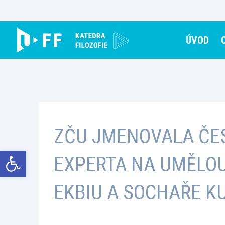
Skip
to
content
ÚVOD
ZČU JMENOVALA ČE
Open toolbar
EXPERTA NA UMĚLOU
EKBIU A SOCHAŘE K