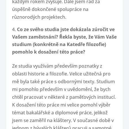
každým rokem zvyšuje. Dále jsem rád za
úspěšně dokončené spolupráce na
různorodých projektech.
Co ze svého studia jste dokázala zúročit ve
Vašem zaměstnání? Řekla byste, že Vám Vaše
studium (konkrétně na Katedře filozofie)
pomohlo k dosažení této práce?
Ze studia využívám především poznatky z
oblasti historie a filozofie. Velice užitečná pro
mě byla také práce s odbornými texty. Studium
mi pomohlo především v uvědomění, že bych
chtěl pracovat v některé z paměťových institucí.
K dosažení této práce mi velice pomohl výběr
témat bakalářské a diplomové práce, jelikož
jsem se zaměřil na kláštery. V současné době v
jednom z bývalých klášterů pracuji a samotné