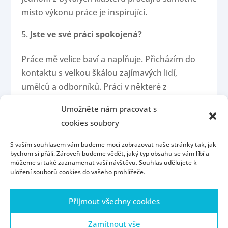
místo výkonu práce je inspirující.
Jste ve své práci spokojená?
Práce mě velice baví a naplňuje. Přicházím do
kontaktu s velkou škálou zajímavých lidí,
umělců a odborníků. Práci v některé z
paměťových institucí mohu určitě doporučit.
Umožněte nám pracovat s
cookies soubory
S vaším souhlasem vám budeme moci zobrazovat naše stránky tak, jak
bychom si přáli. Zároveň budeme vědět, jaký typ obsahu se vám líbí a
můžeme si také zaznamenat vaší návštěvu. Souhlas udělujete k
uložení souborů cookies do vašeho prohlížeče.
Úvod
Kontakt
Konzultační hodiny
Přijmout všechny cookies
Přijímací řízení
Portál ZČU
Webmail
ZČU
Zásady cookies (EU)
Zamítnout vše