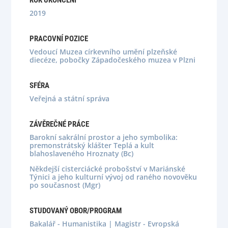
ROK UKONČENÍ
2019
PRACOVNÍ POZICE
Vedoucí Muzea církevního umění plzeňské
diecéze, pobočky Západočeského muzea v Plzni
SFÉRA
Veřejná a státní správa
ZÁVĚREČNÉ PRÁCE
Barokní sakrální prostor a jeho symbolika:
premonstrátský klášter Teplá a kult
blahoslaveného Hroznaty (Bc)
Někdejší cisterciácké probošství v Mariánské
Týnici a jeho kulturní vývoj od raného novověku
po současnost (Mgr)
STUDOVANÝ OBOR/PROGRAM
Bakalář - Humanistika | Magistr - Evropská