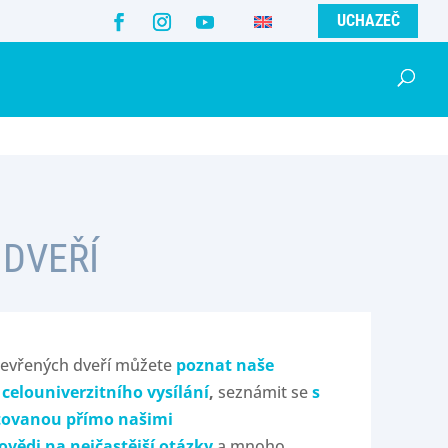
UCHAZEČ
 DVEŘÍ
tevřených dveří můžete
poznat naše
celouniverzitního vysílání
,
seznámit se
s
tovanou přímo našimi
ovědi na nejčastější otázky
a mnoho