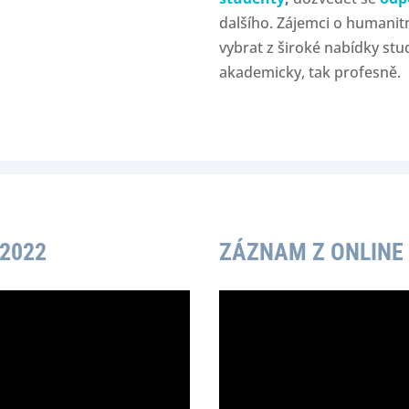
dalšího. Zájemci o humanit
vybrat z široké nabídky st
akademicky, tak profesně.
2022
ZÁZNAM Z ONLINE