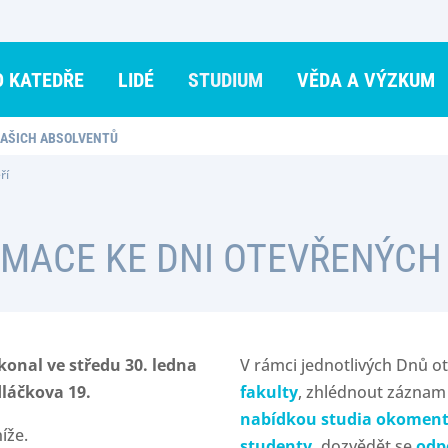
O KATEDŘE
LIDÉ
STUDIUM
VĚDA A VÝZKUM
NAŠICH ABSOLVENTŮ
ří
MACE KE DNI OTEVŘENÝCH
konal ve středu 30. ledna
V rámci jednotlivých Dnů o
edláčkova 19.
fakulty
, zhlédnout záznam
nabídkou studia okomen
íže.
studenty
,
dozvědět se
odp