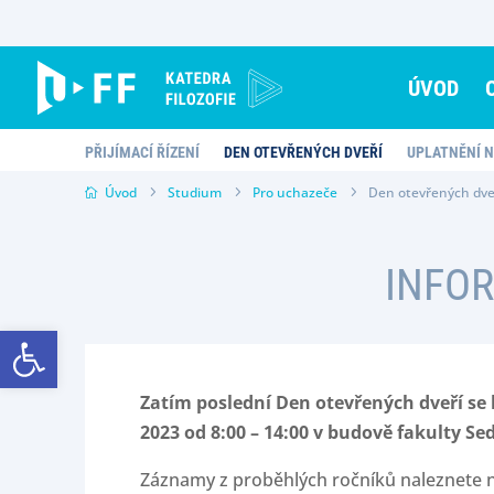
Skip
to
content
ÚVOD
PŘIJÍMACÍ ŘÍZENÍ
DEN OTEVŘENÝCH DVEŘÍ
UPLATNĚNÍ 
Úvod
Studium
Pro uchazeče
Den otevřených dve
INFOR
Open toolbar
Zatím poslední Den otevřených dveří se 
2023 od 8:00 – 14:00 v budově fakulty S
Záznamy z proběhlých ročníků naleznete n