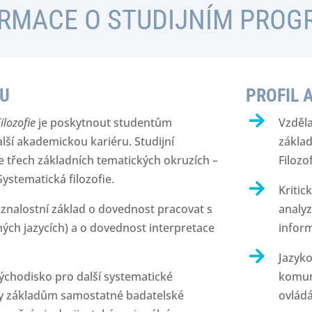
RMACE O STUDIJNÍM PRO
MU
PROFIL 
ilozofie
je poskytnout studentům
Vzděla
ší akademickou kariéru. Studijní
základ
 třech základních tematických okruzích –
Filozo
a Systematická filozofie.
Kritic
 znalostní základ o dovednost pracovat s
analyz
ch jazycích) a o dovednost interpretace
inform
Jazyko
ýchodisko pro další systematické
komun
nty základům samostatné badatelské
ovládá