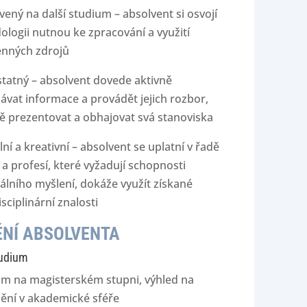
vený na další studium – absolvent si osvojí
logii nutnou ke zpracování a využití
nných zdrojů
tatný – absolvent dovede aktivně
ávat informace a provádět jejich rozbor,
ě prezentovat a obhajovat svá stanoviska
ilní a kreativní – absolvent se uplatní v řadě
a profesí, které vyžadují schopnosti
álního myšlení, dokáže využít získané
isciplinární znalosti
NÍ ABSOLVENTA
tudium
um na magisterském stupni, výhled na
ění v akademické sféře