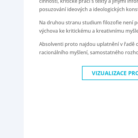
činnosti, kritické práci s texty a jinými in
posuzování ideových a ideologických konst
Na druhou stranu studium filozofie není p
výchova ke kritickému a kreativnímu myšl
Absolventi proto najdou uplatnění v řadě o
racionálního myšlení, samostatného rozho
VIZUALIZACE PR