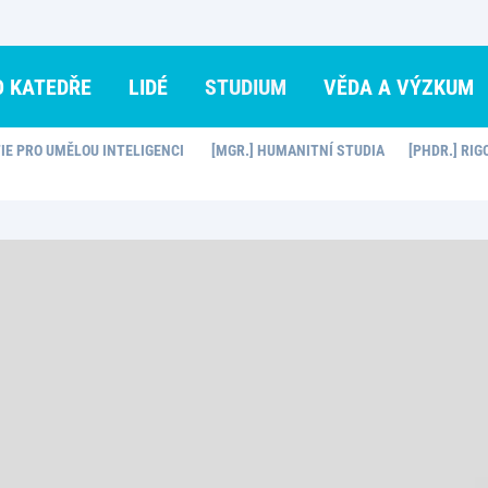
O KATEDŘE
LIDÉ
STUDIUM
VĚDA A VÝZKUM
FIE PRO UMĚLOU INTELIGENCI
[MGR.] HUMANITNÍ STUDIA
[PHDR.] RIG