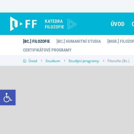
Skip
to
content
ÚVOD
[BC.] FILOZOFIE
[BC.] HUMANITNÍ STUDIA
[MGR.] FILOZO
CERTIFIKÁTOVÉ PROGRAMY
Úvod
Studium
Studijní programy
Filozofie (Bc.)
Open toolbar