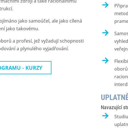
formačními zdroji a také racionálnímu
Připra
rukcí.
metodo
ojímáno jako samoúčel, ale jako cílená
prame
ení jako takovému.
Samos
borů a profesí, jež vyžadují schopnosti
vyhled
dování a plynulého vyjadřování.
veřejn
Flexib
OGRAMU - KURZY
oborů 
racion
interd
UPLATNĚ
Navazující s
Studi
uplatn