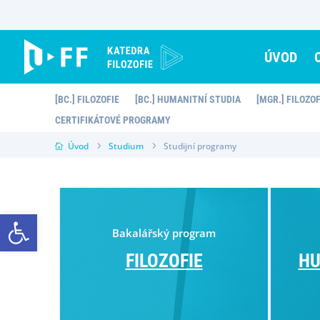
Skip
to
content
ÚVOD
[BC.] FILOZOFIE
[BC.] HUMANITNÍ STUDIA
[MGR.] FILOZO
CERTIFIKÁTOVÉ PROGRAMY
Úvod
Studium
Studijní programy
Open toolbar
Bakalářský program
FILOZOFIE
HU