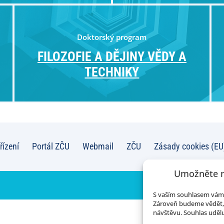
Doktorský program
FILOZOFIE A DĚJINY VĚDY A
TECHNIKY
řízení
Portál ZČU
Webmail
ZČU
Zásady cookies (EU
Umožněte n
S vaším souhlasem vám 
Zároveň budeme vědět, 
návštěvu. Souhlas udělu