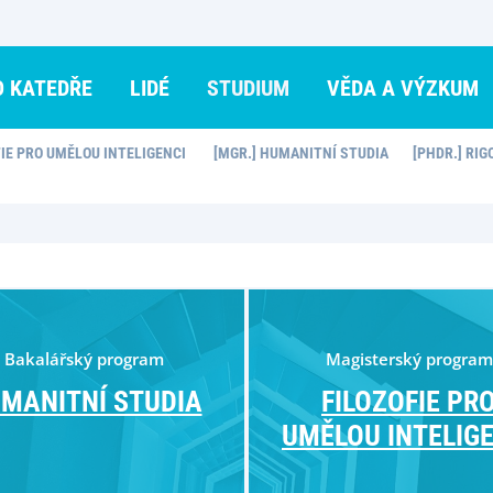
O KATEDŘE
LIDÉ
STUDIUM
VĚDA A VÝZKUM
FIE PRO UMĚLOU INTELIGENCI
[MGR.] HUMANITNÍ STUDIA
[PHDR.] RIG
Bakalářský program
Magisterský program
MANITNÍ STUDIA
FILOZOFIE PR
UMĚLOU INTELIG