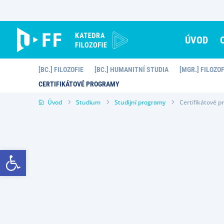
Skip
to
content
ÚVOD
[BC.] FILOZOFIE
[BC.] HUMANITNÍ STUDIA
[MGR.] FILOZO
CERTIFIKÁTOVÉ PROGRAMY
Úvod
Studium
Studijní programy
Certifikátové 
Open toolbar