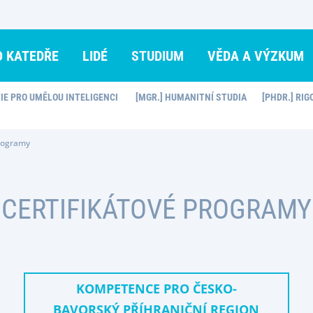
O KATEDŘE
LIDÉ
STUDIUM
VĚDA A VÝZKUM
FIE PRO UMĚLOU INTELIGENCI
[MGR.] HUMANITNÍ STUDIA
[PHDR.] RIG
programy
CERTIFIKÁTOVÉ PROGRAMY
KOMPETENCE PRO ČESKO-
BAVORSKÝ PŘÍHRANIČNÍ REGION