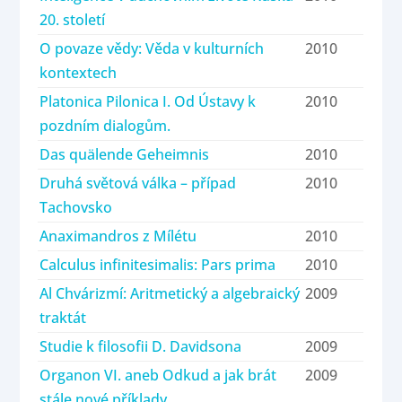
20. století
O povaze vědy: Věda v kulturních
2010
kontextech
Platonica Pilonica I. Od Ústavy k
2010
pozdním dialogům.
Das quälende Geheimnis
2010
Druhá světová válka – případ
2010
Tachovsko
Anaximandros z Mílétu
2010
Calculus infinitesimalis: Pars prima
2010
Al Chvárizmí: Aritmetický a algebraický
2009
traktát
Studie k filosofii D. Davidsona
2009
Organon VI. aneb Odkud a jak brát
2009
stále nové příklady