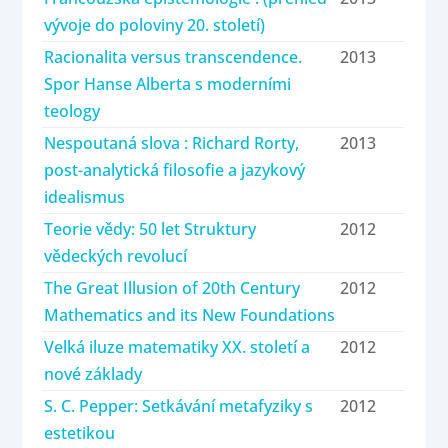
vývoje do poloviny 20. století)
Racionalita versus transcendence.
2013
Spor Hanse Alberta s moderními
teology
Nespoutaná slova : Richard Rorty,
2013
post-analytická filosofie a jazykový
idealismus
Teorie vědy: 50 let Struktury
2012
vědeckých revolucí
The Great Illusion of 20th Century
2012
Mathematics and its New Foundations
Velká iluze matematiky XX. století a
2012
nové základy
S. C. Pepper: Setkávání metafyziky s
2012
estetikou