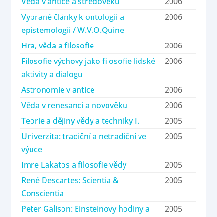
Věda v antice a středověku
2006
Vybrané články k ontologii a
2006
epistemologii / W.V.O.Quine
Hra, věda a filosofie
2006
Filosofie výchovy jako filosofie lidské
2006
aktivity a dialogu
Astronomie v antice
2006
Věda v renesanci a novověku
2006
Teorie a dějiny vědy a techniky I.
2005
Univerzita: tradiční a netradiční ve
2005
výuce
Imre Lakatos a filosofie vědy
2005
René Descartes: Scientia &
2005
Conscientia
Peter Galison: Einsteinovy hodiny a
2005