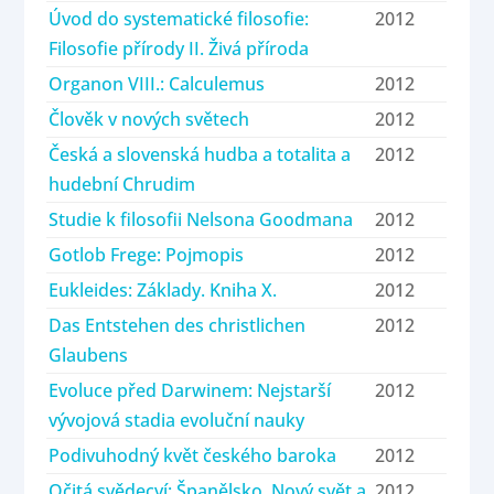
Úvod do systematické filosofie:
2012
Filosofie přírody II. Živá příroda
Organon VIII.: Calculemus
2012
Člověk v nových světech
2012
Česká a slovenská hudba a totalita a
2012
hudební Chrudim
Studie k filosofii Nelsona Goodmana
2012
Gotlob Frege: Pojmopis
2012
Eukleides: Základy. Kniha X.
2012
Das Entstehen des christlichen
2012
Glaubens
Evoluce před Darwinem: Nejstarší
2012
vývojová stadia evoluční nauky
Podivuhodný květ českého baroka
2012
Očitá svědecví: Španělsko, Nový svět a
2012