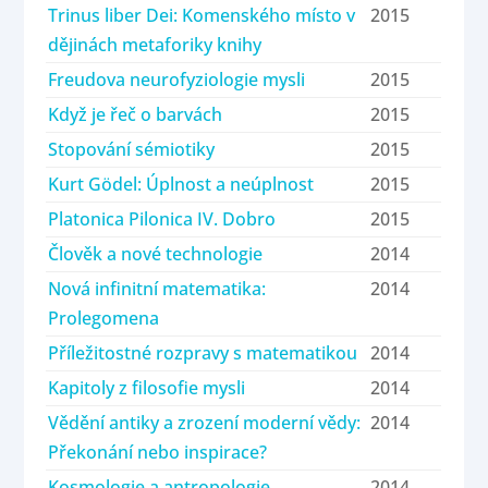
Trinus liber Dei: Komenského místo v
2015
dějinách metaforiky knihy
Freudova neurofyziologie mysli
2015
Když je řeč o barvách
2015
Stopování sémiotiky
2015
Kurt Gödel: Úplnost a neúplnost
2015
Platonica Pilonica IV. Dobro
2015
Člověk a nové technologie
2014
Nová infinitní matematika:
2014
Prolegomena
Příležitostné rozpravy s matematikou
2014
Kapitoly z filosofie mysli
2014
Vědění antiky a zrození moderní vědy:
2014
Překonání nebo inspirace?
Kosmologie a antropologie
2014