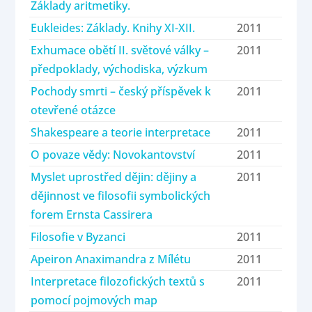
Základy aritmetiky.
Eukleides: Základy. Knihy XI-XII.
2011
Exhumace obětí II. světové války –
2011
předpoklady, východiska, výzkum
Pochody smrti – český příspěvek k
2011
otevřené otázce
Shakespeare a teorie interpretace
2011
O povaze vědy: Novokantovství
2011
Myslet uprostřed dějin: dějiny a
2011
dějinnost ve filosofii symbolických
forem Ernsta Cassirera
Filosofie v Byzanci
2011
Apeiron Anaximandra z Mílétu
2011
Interpretace filozofických textů s
2011
pomocí pojmových map