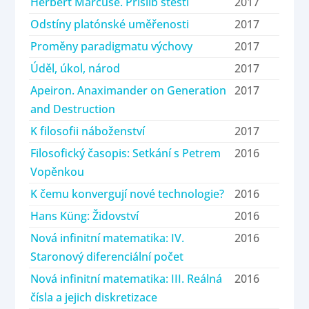
Herbert Marcuse. Příslib štěstí
2017
Odstíny platónské uměřenosti
2017
Proměny paradigmatu výchovy
2017
Úděl, úkol, národ
2017
Apeiron. Anaximander on Generation
2017
and Destruction
K filosofii náboženství
2017
Filosofický časopis: Setkání s Petrem
2016
Vopěnkou
K čemu konvergují nové technologie?
2016
Hans Küng: Židovství
2016
Nová infinitní matematika: IV.
2016
Staronový diferenciální počet
Nová infinitní matematika: III. Reálná
2016
čísla a jejich diskretizace