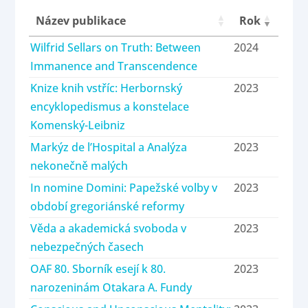
Název publikace
Rok
Wilfrid Sellars on Truth: Between
2024
Immanence and Transcendence
Knize knih vstříc: Herbornský
2023
encyklopedismus a konstelace
Komenský-Leibniz
Markýz de l’Hospital a Analýza
2023
nekonečně malých
In nomine Domini: Papežské volby v
2023
období gregoriánské reformy
Věda a akademická svoboda v
2023
nebezpečných časech
OAF 80. Sborník esejí k 80.
2023
narozeninám Otakara A. Fundy