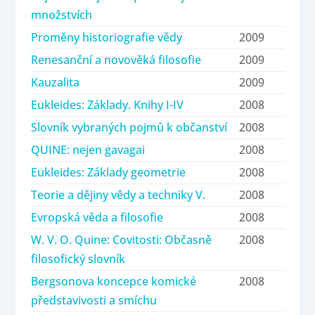
množstvích
Proměny historiografie vědy
2009
Renesanční a novověká filosofie
2009
Kauzalita
2009
Eukleides: Základy. Knihy I-IV
2008
Slovník vybraných pojmů k občanství
2008
QUINE: nejen gavagai
2008
Eukleides: Základy geometrie
2008
Teorie a dějiny vědy a techniky V.
2008
Evropská věda a filosofie
2008
W. V. O. Quine: Covitosti: Občasně
2008
filosofický slovník
Bergsonova koncepce komické
2008
představivosti a smíchu