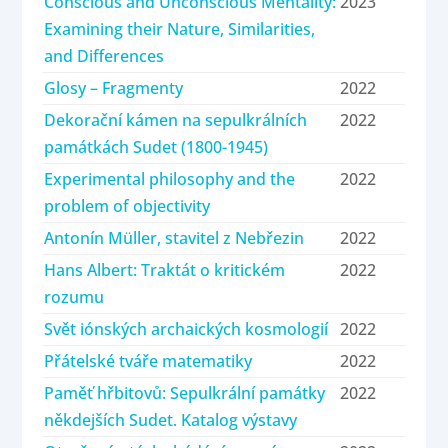
Conscious and Unconscious Mentality:
2023
Examining their Nature, Similarities,
and Differences
Glosy – Fragmenty
2022
Dekorační kámen na sepulkrálních
2022
památkách Sudet (1800-1945)
Experimental philosophy and the
2022
problem of objectivity
Antonín Müller, stavitel z Nebřezin
2022
Hans Albert: Traktát o kritickém
2022
rozumu
Svět iónských archaických kosmologií
2022
Přátelské tváře matematiky
2022
Paměť hřbitovů: Sepulkrální památky
2022
někdejších Sudet. Katalog výstavy