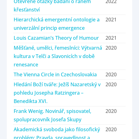
Otevřené otázky bádání o raném
2022
křesťanství
Hierarchická emergentní ontologie a
2021
univerzální princip emergence
Louis Cazamian’s Theory of Humour
2021
Měšťané, umělci, řemeslníci: Výtvarná
2020
kultura v Telči a Slavonicích v době
renesance
The Vienna Circle in Czechoslovakia
2020
Hledání Boží tváře: Ježíš Nazaretský v
2020
pohledu Josepha Ratzingera –
Benedikta XVI.
Frank Wenig. Novinář, spisovatel,
2020
spolupracovník Josefa Skupy
Akademická svoboda jako filosofický
2020
problém: Pravda, spravedlnost a