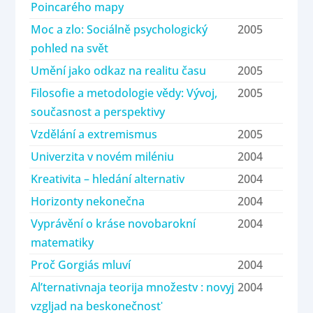
Poincarého mapy
Moc a zlo: Sociálně psychologický
2005
pohled na svět
Umění jako odkaz na realitu času
2005
Filosofie a metodologie vědy: Vývoj,
2005
současnost a perspektivy
Vzdělání a extremismus
2005
Univerzita v novém miléniu
2004
Kreativita – hledání alternativ
2004
Horizonty nekonečna
2004
Vyprávění o kráse novobarokní
2004
matematiky
Proč Gorgiás mluví
2004
Al’ternativnaja teorija množestv : novyj
2004
vzgljad na beskonečnostʹ