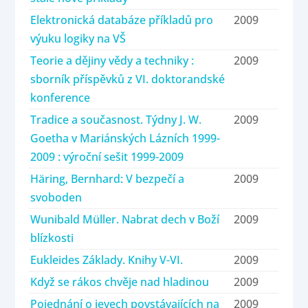
Elektronická databáze příkladů pro
2009
výuku logiky na VŠ
Teorie a dějiny vědy a techniky :
2009
sborník příspěvků z VI. doktorandské
konference
Tradice a současnost. Týdny J. W.
2009
Goetha v Mariánských Lázních 1999-
2009 : výroční sešit 1999-2009
Häring, Bernhard: V bezpečí a
2009
svoboden
Wunibald Müller. Nabrat dech v Boží
2009
blízkosti
Eukleides Základy. Knihy V-VI.
2009
Když se rákos chvěje nad hladinou
2009
Pojednání o jevech povstávajících na
2009