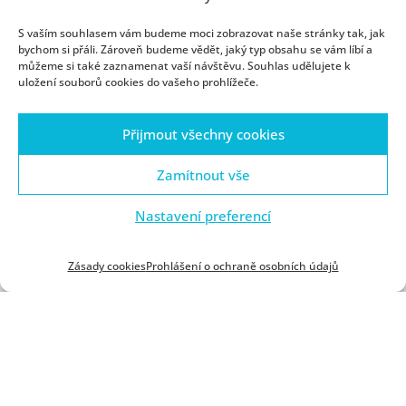
anglosaské i kontinentální. Druhý okruh je
S vaším souhlasem vám budeme moci zobrazovat naše stránky tak, jak
zaměřen na základní principy oboru UI a
bychom si přáli. Zároveň budeme vědět, jaký typ obsahu se vám líbí a
soustředí se nejprve na upevnění praktických
můžeme si také zaznamenat vaší návštěvu. Souhlas udělujete k
uložení souborů cookies do vašeho prohlížeče.
dovedností, a poté na jejích teoretickou reflexi
v kontextu současného technologického vývoje.
Přijmout všechny cookies
Součástí studijního plánu jsou metodologické
kurzy související s přípravou kvalifikační práce a
Zamítnout vše
cyklus zvaných přednášek k aktuálním
tématům filozofie a UI.
Nastavení preferencí
Studijní plán (120 kreditů celkem) se skládá z:
Zásady cookies
Prohlášení o ochraně osobních údajů
povinných předmětů (84 kreditů)
2 bloků povinně volitelných předmětů
Filozofie (18 kreditů)
Kybernetika a informatika (12 kreditů)