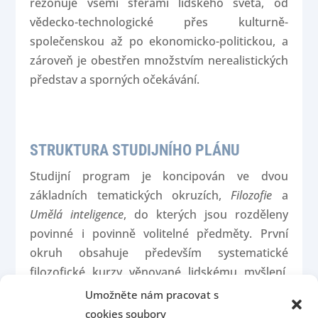
rezonuje všemi sférami lidského světa, od
vědecko-technologické přes kulturně-
společenskou až po ekonomicko-politickou, a
zároveň je obestřen množstvím nerealistických
představ a sporných očekávání.
STRUKTURA STUDIJNÍHO PLÁNU
Studijní program je koncipován ve dvou
základních tematických okruzích,
Filozofie
a
Umělá inteligence
, do kterých jsou rozděleny
povinné i povinně volitelné předměty. První
okruh obsahuje především systematické
filozofické kurzy věnované lidskému myšlení,
poznávání, hodnotám a jazyku, které jsou
Umožněte nám pracovat s
doplněné přehledem soudobé filozofie
cookies soubory