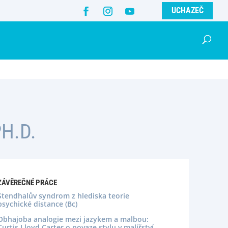
UCHAZEČ
H.D.
ZÁVĚREČNÉ PRÁCE
Stendhalův syndrom z hlediska teorie
psychické distance (Bc)
Obhajoba analogie mezi jazykem a malbou:
Curtis Lloyd Carter o povaze stylu v malířství