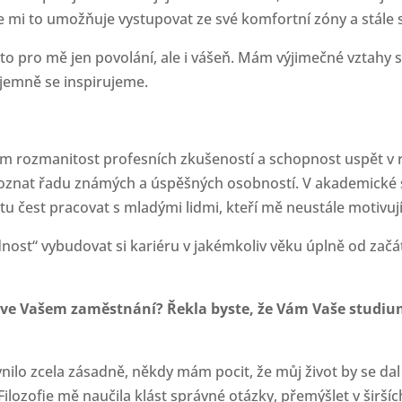
 mi to umožňuje vystupovat ze své komfortní zóny a stále 
to pro mě jen povolání, ale i vášeň. Mám výjimečné vztahy s
jemně se inspirujeme.
m rozmanitost profesních zkušeností a schopnost uspět v r
oznat řadu známých a úspěšných osobností. V akademické s
 tu čest pracovat s mladými lidmi, kteří mě neustále motivují
nost“ vybudovat si kariéru v jakémkoliv věku úplně od začátku 
t ve Vašem zaměstnání? Řekla byste, že Vám Vaše studium
vnilo zcela zásadně, někdy mám pocit, že můj život by se da
Filozofie mě naučila klást správné otázky, přemýšlet v širší