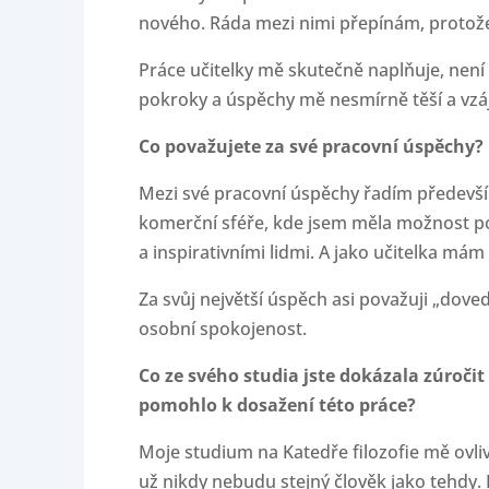
nového. Ráda mezi nimi přepínám, protože
Práce učitelky mě skutečně naplňuje, není 
pokroky a úspěchy mě nesmírně těší a vzá
Co považujete za své pracovní úspěchy?
Mezi své pracovní úspěchy řadím předevší
komerční sféře, kde jsem měla možnost p
a inspirativními lidmi. A jako učitelka mám
Za svůj největší úspěch asi považuji „doved
osobní spokojenost.
Co ze svého studia jste dokázala zúroči
pomohlo k dosažení této práce?
Moje studium na Katedře filozofie mě ovli
už nikdy nebudu stejný člověk jako tehdy. 