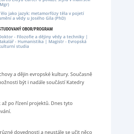
(Mgr)
Tělo jako jazyk: metamorfózy těla v pojetí
umění a vědy u Josého Gila (PhD)
STUDOVANÝ OBOR/PROGRAM
Doktor - Filozofie a dějiny vědy a techniky |
Bakalář - Humanistika | Magistr - Evropská
kulturní studia
chovy a dějin evropské kultury. Současně
ožnosti být i nadále součástí Katedry
ž po řízení projektů. Dnes tyto
vání.
 různé dovednosti a neustále se učit něco