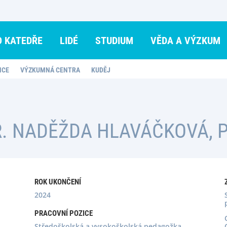
O KATEDŘE
LIDÉ
STUDIUM
VĚDA A VÝZKUM
NCE
VÝZKUMNÁ CENTRA
KUDĚJ
. NADĚŽDA HLAVÁČKOVÁ, P
ROK UKONČENÍ
2024
PRACOVNÍ POZICE
Středoškolská a vysokoškolská pedagožka