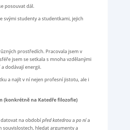
se posouvat dál.
e svými studenty a studentkami, jejich
ůzných prostředích. Pracovala jsem v
féře jsem se setkala s mnoha vzdělanými
 a dodávají energii.
a najít v ní nejen profesní jistotu, ale i
 (konkrétně na Katedře filozofie)
l datovat na období
před katedrou
a
po ní
a
ch souvislostech, hledat argumenty a