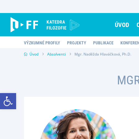
Skip
to
content
ÚVOD
VÝZKUMNÉ PROFILY
PROJEKTY
PUBLIKACE
KONFERE
Úvod
Absolventi
Mgr. Naděžda Hlaváčková, Ph.D.
MGR
Open toolbar