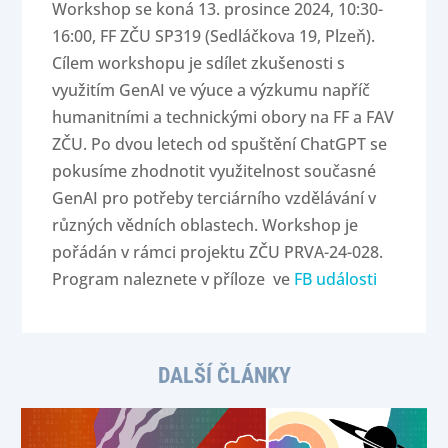
Workshop se koná 13. prosince 2024, 10:30-
16:00, FF ZČU SP319 (Sedláčkova 19, Plzeň).
Cílem workshopu je sdílet zkušenosti s
využitím GenAI ve výuce a výzkumu napříč
humanitními a technickými obory na FF a FAV
ZČU. Po dvou letech od spuštění ChatGPT se
pokusíme zhodnotit využitelnost současné
GenAI pro potřeby terciárního vzdělávání v
různých vědních oblastech. Workshop je
pořádán v rámci projektu ZČU PRVA-24-028.
Program naleznete v příloze ve
FB události
DALŠÍ ČLÁNKY