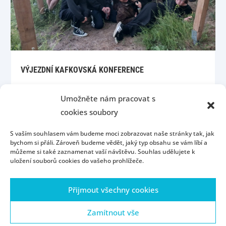
VÝJEZDNÍ KAFKOVSKÁ KONFERENCE
Umožněte nám pracovat s
cookies soubory
S vaším souhlasem vám budeme moci zobrazovat naše stránky tak, jak
bychom si přáli. Zároveň budeme vědět, jaký typ obsahu se vám líbí a
můžeme si také zaznamenat vaší návštěvu. Souhlas udělujete k
uložení souborů cookies do vašeho prohlížeče.
Úvod
Kontakt
Konzultační hodiny
Přijmout všechny cookies
Přijímací řízení
Portál ZČU
Webmail
ZČU
Zásady cookies (EU)
Zamítnout vše