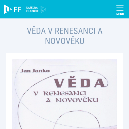
Skip
Úvod
Publikace
Věda v renesanci a novověku
to
content
VĚDA V RENESANCI A
NOVOVĚKU