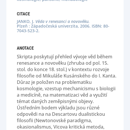
CITACE
JANKO, J.
Věda v renesanci a novověku.
Plzeň : Západočeská univerzita, 2006. ISBN: 80-
7043-523-2.
ANOTACE
Skripta poskytují přehled vývoje věd během
renesance a novověku (zhruba od pol. 15.
stol. do konce 18. stol.) v kontextu rozvoje
filosofie od Mikuláše Kusánského do I. Kanta.
Důraz je položen na problematiku
kosmologie, vzestup mechanicismu s biologii
a medicíně, na matematizaci věd a využití
témat daných zeměpisnými objevy.
Ústředním bodem výkladu jsou různé
odpovědi na na Descartovu dualistickou
filosofii (Newtonovské paradigma,
okasionalismus, Vicova kritická metoda,