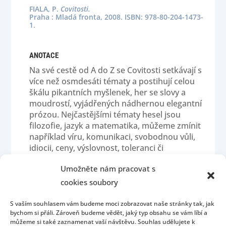
FIALA, P.
Covitosti.
Praha : Mladá fronta, 2008. ISBN: 978-80-204-1473-
1.
ANOTACE
Na své cestě od A do Z se Covitosti setkávají s
více než osmdesáti tématy a postihují celou
škálu pikantních myšlenek, her se slovy a
moudrostí, vyjádřených nádhernou elegantní
prózou. Nejčastějšími tématy hesel jsou
filozofie, jazyk a matematika, můžeme zmínit
například víru, komunikaci, svobodnou vůli,
idiocii, ceny, výslovnost, toleranci či
zeměpisnou délku a šířku.
Umožněte nám pracovat s
cookies soubory
S vaším souhlasem vám budeme moci zobrazovat naše stránky tak, jak
bychom si přáli. Zároveň budeme vědět, jaký typ obsahu se vám líbí a
můžeme si také zaznamenat vaší návštěvu. Souhlas udělujete k