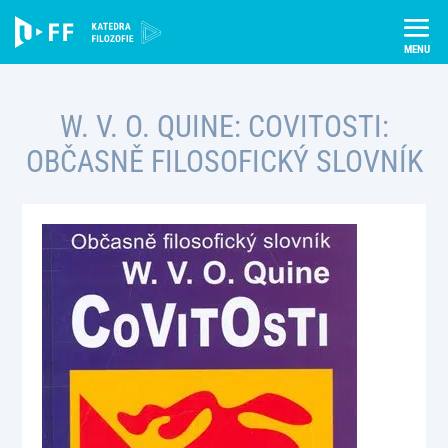
Skip
Úvod
Publikace
to
W. V. O. Quine: Covitosti: Občasně filosofický slovník
content
W. V. O. QUINE: COVITOSTI:
OBČASNĚ FILOSOFICKÝ SLOVNÍK