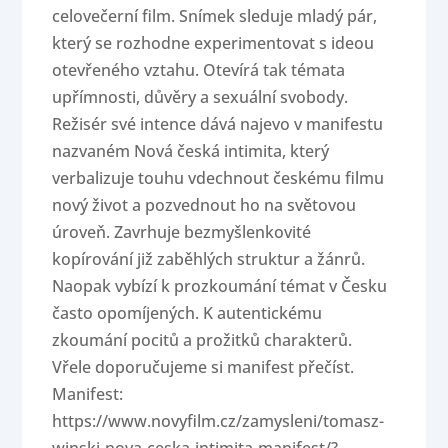
celovečerní film. Snímek sleduje mladý pár,
který se rozhodne experimentovat s ideou
otevřeného vztahu. Otevírá tak témata
upřímnosti, důvěry a sexuální svobody.
Režisér své intence dává najevo v manifestu
nazvaném Nová česká intimita, který
verbalizuje touhu vdechnout českému filmu
nový život a pozvednout ho na světovou
úroveň. Zavrhuje bezmyšlenkovité
kopírování již zaběhlých struktur a žánrů.
Naopak vybízí k prozkoumání témat v Česku
často opomíjených. K autentickému
zkoumání pocitů a prožitků charakterů.
Vřele doporučujeme si manifest přečíst.
Manifest:
https://www.novyfilm.cz/zamysleni/tomasz-
winski-nova-ceska-intimita-manifest/?