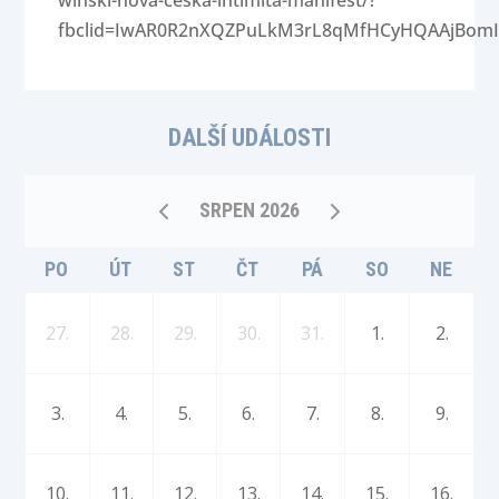
fbclid=IwAR0R2nXQZPuLkM3rL8qMfHCyHQAAjBom
DALŠÍ UDÁLOSTI
SRPEN 2026
PO
ÚT
ST
ČT
PÁ
SO
NE
27.
28.
29.
30.
31.
1.
2.
3.
4.
5.
6.
7.
8.
9.
10.
11.
12.
13.
14.
15.
16.