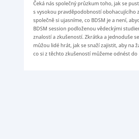
Čeká nás společný průzkum toho, jak se pust
s vysokou pravděpodobností obohacujícího zá
společně si ujasníme, co BDSM je a není, abyc
BDSM session podloženou vědeckými studiem
znalostí a zkušeností. Zkrátka a jednoduše s
můžou lidé hrát, jak se snaží zajistit, aby na
co si z těchto zkušeností můžeme odnést do 