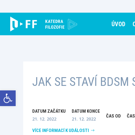
Skip
to
content
ÚVOD
JAK SE STAVÍ BDSM 
Open toolbar
DATUM ZAČÁTKU
DATUM KONCE
ČAS OD
ČAS
21. 12. 2022
21. 12. 2022
VÍCE INFORMACÍ K UDÁLOSTI