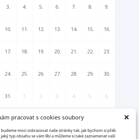
3.
4.
5.
6.
7.
8.
9.
10.
11.
12.
13.
14.
15.
16.
17.
18.
19.
20.
21.
22.
23.
24.
25.
26.
27.
28.
29.
30.
31.
1.
2.
3.
4.
5.
6.
ám pracovat s cookies soubory
budeme moci zobrazovat naše stránky tak, jak bychom si přáli.
jaký typ obsahu se vám líbí a můžeme si také zaznamenat vaší