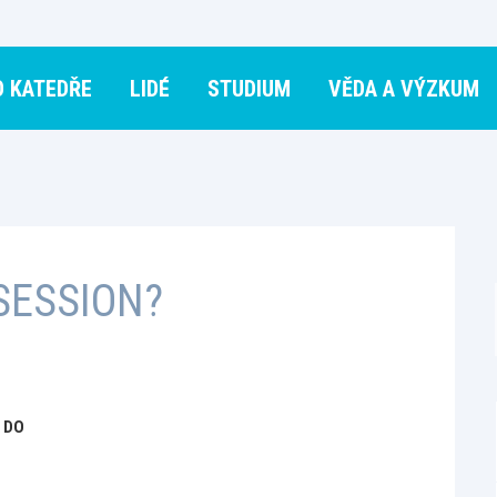
O KATEDŘE
LIDÉ
STUDIUM
VĚDA A VÝZKUM
SESSION?
 DO