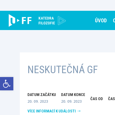
Skip
to
content
ÚVOD
NESKUTEČNÁ GF
Open toolbar
DATUM ZAČÁTKU
DATUM KONCE
ČAS OD
ČAS
20. 09. 2023
20. 09. 2023
VÍCE INFORMACÍ K UDÁLOSTI