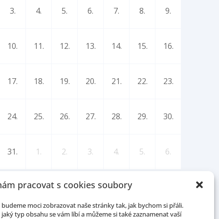
3.
4.
5.
6.
7.
8.
9.
10.
11.
12.
13.
14.
15.
16.
17.
18.
19.
20.
21.
22.
23.
24.
25.
26.
27.
28.
29.
30.
31.
1.
2.
3.
4.
5.
6.
ám pracovat s cookies soubory
budeme moci zobrazovat naše stránky tak, jak bychom si přáli.
jaký typ obsahu se vám líbí a můžeme si také zaznamenat vaší