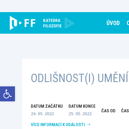
Skip
to
content
ÚVOD
ODLIŠNOST(I) UMĚNÍ
Open toolbar
DATUM ZAČÁTKU
DATUM KONCE
ČAS OD
ČAS
24. 05. 2022
25. 05. 2022
VÍCE INFORMACÍ K UDÁLOSTI