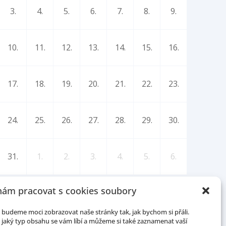
3.
4.
5.
6.
7.
8.
9.
10.
11.
12.
13.
14.
15.
16.
17.
18.
19.
20.
21.
22.
23.
24.
25.
26.
27.
28.
29.
30.
31.
1.
2.
3.
4.
5.
6.
ám pracovat s cookies soubory
budeme moci zobrazovat naše stránky tak, jak bychom si přáli.
jaký typ obsahu se vám líbí a můžeme si také zaznamenat vaší