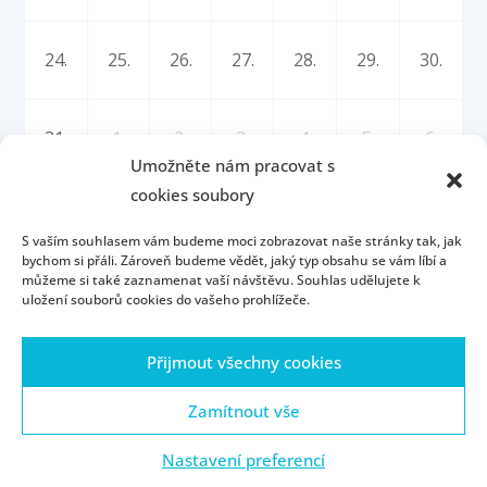
24.
25.
26.
27.
28.
29.
30.
31.
1.
2.
3.
4.
5.
6.
Umožněte nám pracovat s
cookies soubory
S vaším souhlasem vám budeme moci zobrazovat naše stránky tak, jak
bychom si přáli. Zároveň budeme vědět, jaký typ obsahu se vám líbí a
můžeme si také zaznamenat vaší návštěvu. Souhlas udělujete k
uložení souborů cookies do vašeho prohlížeče.
Úvod
Kontakt
Konzultační hodiny
Přijmout všechny cookies
Přijímací řízení
Portál ZČU
Webmail
ZČU
Zásady cookies (EU)
Zamítnout vše
Nastavení preferencí