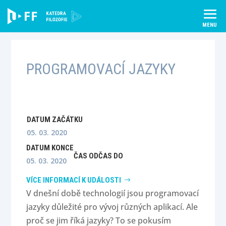
Skip
to
content
PROGRAMOVACÍ JAZYKY
DATUM ZAČÁTKU
05. 03. 2020
DATUM KONCE
ČAS OD
ČAS DO
05. 03. 2020
VÍCE INFORMACÍ K UDÁLOSTI
V dnešní době technologií jsou programovací
jazyky důležité pro vývoj různých aplikací. Ale
proč se jim říká jazyky? To se pokusím