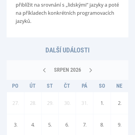
přiblížit na srovnání s „lidskými“ jazyky a poté
na příkladech konkrétních programovacích
jazyků.
DALŠÍ UDÁLOSTI
SRPEN 2026
PO
ÚT
ST
ČT
PÁ
SO
NE
27.
28.
29.
30.
31.
1.
2.
3.
4.
5.
6.
7.
8.
9.