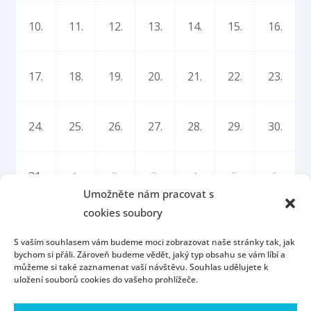
10.
11.
12.
13.
14.
15.
16.
17.
18.
19.
20.
21.
22.
23.
24.
25.
26.
27.
28.
29.
30.
31.
1.
2.
3.
4.
5.
6.
Umožněte nám pracovat s
cookies soubory
S vaším souhlasem vám budeme moci zobrazovat naše stránky tak, jak
bychom si přáli. Zároveň budeme vědět, jaký typ obsahu se vám líbí a
můžeme si také zaznamenat vaší návštěvu. Souhlas udělujete k
uložení souborů cookies do vašeho prohlížeče.
Úvod
Kontakt
Konzultační hodiny