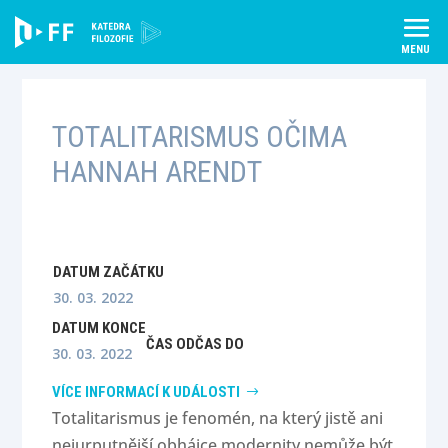
Skip
to
content
TOTALITARISMUS OČIMA
HANNAH ARENDT
DATUM ZAČÁTKU
30. 03. 2022
DATUM KONCE
ČAS OD
ČAS DO
30. 03. 2022
VÍCE INFORMACÍ K UDÁLOSTI
Totalitarismus je fenomén, na který jistě ani
nejurputnější obhájce modernity nemůže být