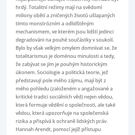
hrdý. Totalitní režimy mají na svědomí
miliony obětí a zničených životů ušlapaných
tímto monstrózním a odlidštěným
mechanismem, ve kterém jsou lidští jedinci
degradováni na pouhé součástky v soukolí.
Bylo by však velkým omylem domnívat se, že
totalitarismus je doménou minulosti a tedy,
že zabývat se jím je pouhým historickým
úkonem. Sociologie a politická teorie, jež
představují pole mého zájmu, mají být z
mého pohledu (založeném v angažované a
kritické tradici sociálních věd) nejen vědou,
která formuje vědění o společnosti, ale také
vědou, která upozorňuje na společenská
rizika a přispívá k ochraně lidských práv.
Hannah Arendt, pomocí jejíž přístupu