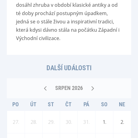
dosáhl zhruba v období klasické antiky a od
té doby prochází postupným úpadkem,
jedná se o stále živou a inspirativní tradici,
která kdysi dávno stála na počátku Západní i
Východní civilizace.
DALŠÍ UDÁLOSTI
SRPEN 2026
PO
ÚT
ST
ČT
PÁ
SO
NE
27.
28.
29.
30.
31.
1.
2.