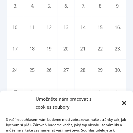
3.
4.
5.
6.
7.
8.
9.
10.
11.
12.
13.
14.
15.
16.
17.
18.
19.
20.
21.
22.
23.
24.
25.
26.
27.
28.
29.
30.
31.
1.
2.
3.
4.
5.
6.
Umožněte nám pracovat s
cookies soubory
S vaším souhlasem vám budeme moci zobrazovat naše stránky tak, jak
bychom si přáli. Zároveň budeme vědět, jaký typ obsahu se vám líbí a
můžeme si také zaznamenat vaší návštěvu. Souhlas udělujete k