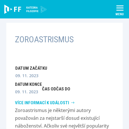
Skip
to
content
ZOROASTRISMUS
DATUM ZAČÁTKU
09. 11. 2023
DATUM KONCE
ČAS OD
ČAS DO
09. 11. 2023
VÍCE INFORMACÍ K UDÁLOSTI
Zoroastrismus je některými autory
považován za nejstarší dosud existující
náboženství. Ačkoliv své největší popularity