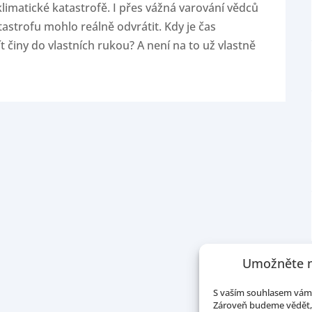
 klimatické katastrofě. I přes vážná varování vědců
atastrofu mohlo reálně odvrátit. Kdy je čas
t činy do vlastních rukou? A není na to už vlastně
Umožněte n
S vaším souhlasem vám 
Zároveň budeme vědět, 