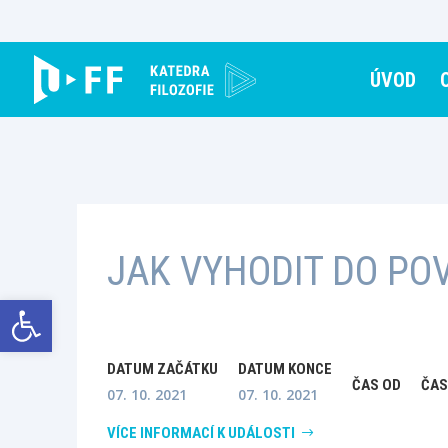
Skip
to
content
ÚVOD
JAK VYHODIT DO PO
Open toolbar
DATUM ZAČÁTKU
DATUM KONCE
ČAS OD
ČAS
07. 10. 2021
07. 10. 2021
VÍCE INFORMACÍ K UDÁLOSTI