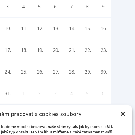
3.
4.
5.
6.
7.
8.
9.
10.
11.
12.
13.
14.
15.
16.
17.
18.
19.
20.
21.
22.
23.
24.
25.
26.
27.
28.
29.
30.
31.
1.
2.
3.
4.
5.
6.
ám pracovat s cookies soubory
budeme moci zobrazovat naše stránky tak, jak bychom si přáli.
jaký typ obsahu se vám líbí a můžeme si také zaznamenat vaší