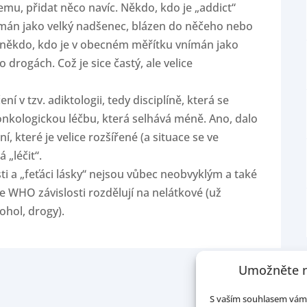
emu, přidat něco navíc. Někdo, kdo je „addict“
mán jako velký nadšenec, blázen do něčeho nebo
o někdo, kdo je v obecném měřítku vnímán jako
drogách. Což je sice častý, ale velice
 v tzv. adiktologii, tedy disciplíně, která se
 onkologickou léčbu, která selhává méně. Ano, dalo
ní, které je velice rozšířené (a situace se ve
 „léčit“.
sti a „feťáci lásky“ nejsou vůbec neobvyklým a také
 WHO závislosti rozdělují na nelátkové (už
kohol, drogy).
Umožněte n
S vaším souhlasem vám 