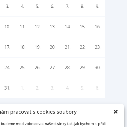
3.
4.
5.
6.
7.
8.
9.
10.
11.
12.
13.
14.
15.
16.
17.
18.
19.
20.
21.
22.
23.
24.
25.
26.
27.
28.
29.
30.
31.
1.
2.
3.
4.
5.
6.
ám pracovat s cookies soubory
budeme moci zobrazovat naše stránky tak, jak bychom si přáli.