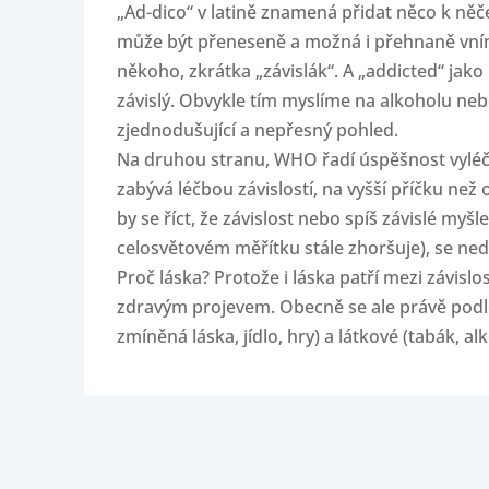
„Ad-dico“ v latině znamená přidat něco k něč
může být přeneseně a možná i přehnaně vní
někoho, zkrátka „závislák“. A „addicted“ jak
závislý. Obvykle tím myslíme na alkoholu nebo 
zjednodušující a nepřesný pohled.
Na druhou stranu, WHO řadí úspěšnost vyléčení
zabývá léčbou závislostí, na vyšší příčku než
by se říct, že závislost nebo spíš závislé myšle
celosvětovém měřítku stále zhoršuje), se nedá
Proč láska? Protože i láska patří mezi závislo
zdravým projevem. Obecně se ale právě podle
zmíněná láska, jídlo, hry) a látkové (tabák, al