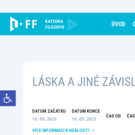
Skip
to
content
ÚVOD
LÁSKA A JINÉ ZÁVIS
Open toolbar
DATUM ZAČÁTKU
DATUM KONCE
ČAS OD
ČAS
10. 05. 2023
10. 05. 2023
VÍCE INFORMACÍ K UDÁLOSTI