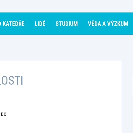
O KATEDŘE
LIDÉ
STUDIUM
VĚDA A VÝZKUM
LOSTI
 DO