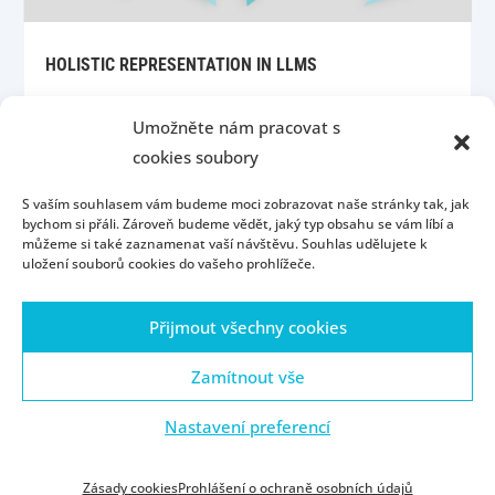
HOLISTIC REPRESENTATION IN LLMS
Umožněte nám pracovat s
cookies soubory
S vaším souhlasem vám budeme moci zobrazovat naše stránky tak, jak
bychom si přáli. Zároveň budeme vědět, jaký typ obsahu se vám líbí a
můžeme si také zaznamenat vaší návštěvu. Souhlas udělujete k
uložení souborů cookies do vašeho prohlížeče.
Úvod
Kontakt
Konzultační hodiny
Přijmout všechny cookies
Přijímací řízení
Portál ZČU
Webmail
ZČU
Zásady cookies (EU)
Zamítnout vše
Nastavení preferencí
© ZČU 1991—2021
Zásady cookies
Prohlášení o ochraně osobních údajů