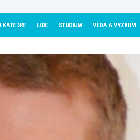
O KATEDŘE
LIDÉ
STUDIUM
VĚDA A VÝZKUM