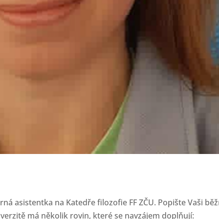
ná asistentka na Katedře filozofie FF ZČU. Popište Vaši bě
erzitě má několik rovin, které se navzájem doplňují: