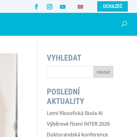
UCHAZEČ
VYHLEDAT
V
y
h
l
POSLEDNÍ
e
d
AKTUALITY
á
v
Letní filosofická škola AI
á
Výběrové řízení INTER 2026
n
í
Doktorandská konference