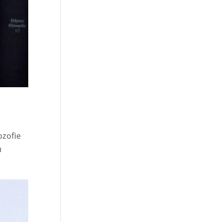
ozofie
u